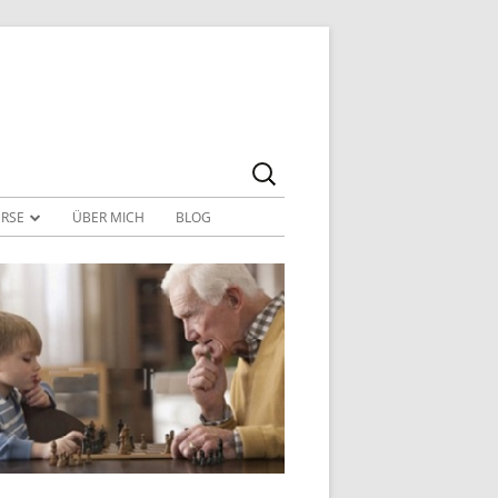
Suchen
nach:
URSE
ÜBER MICH
BLOG
FÜRS HERZ
ÜR KINDER
E
– WIE WORTE WIRKEN