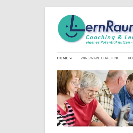
Skip
to
content
Primary
HOME
WINGWAVE COACHING
KÖ
Menu
KUNDENSTIMMEN
B
KONTAKT
M
VORGESPRÄCH BUCHEN
DOWNLOADS