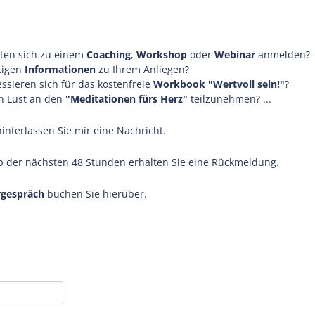
GANZHEITLICH 
KINDERN
PRÄVENTION BE
ten sich zu einem
Coaching
,
Workshop
oder
Webinar
anmelden?
tigen
Informationen
zu Ihrem Anliegen?
LITERATUR
essieren sich für das kostenfreie
Workbook "Wertvoll sein!"
?
n Lust an den
"Meditationen fürs Herz"
teilzunehmen? ...
hinterlassen Sie mir eine Nachricht.
b der nächsten 48 Stunden erhalten Sie eine Rückmeldung.
rgespräch
buchen Sie hierüber.