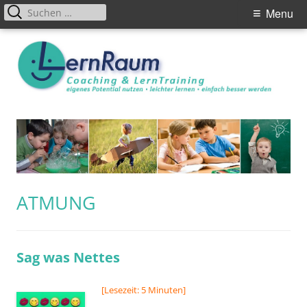
Primary
Suchen
Menu
nach:
Menu
Skip
to
content
SCHLAGWORT:
ATMUNG
Sag was Nettes
[Lesezeit: 5 Minuten]