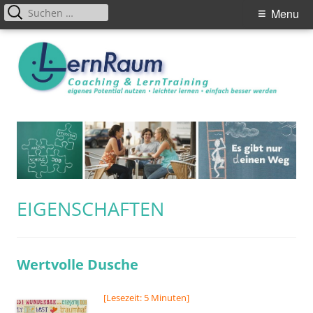
Primary
Suchen
Menu
nach:
Menu
Skip
to
content
SCHLAGWORT:
EIGENSCHAFTEN
Wertvolle Dusche
[Lesezeit: 5 Minuten]