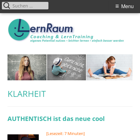
Primary
Suchen
Menu
nach:
Menu
Skip
to
content
SCHLAGWORT:
KLARHEIT
AUTHENTISCH ist das neue cool
[Lesezeit: 7 Minuten]