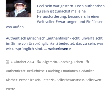
Cool sein war gestern. Doch authentisch
zu sein ist zunächst mal eine
Herausforderung, besonders in einer
Welt voller Erwartungen und Einflüssen
von außen.
Authentisch (griechisch „authentikós“ - echt, unverfälscht,
im Sinne von Ursprünglichkeit) bedeutet, das zu sein, was
wir ursprünglich sind.
... weiterlesen
Veröffentlicht
Kategorien
Schlagwörter
7. Oktober 2024
Allgemein
,
Coaching
,
Leben
am
Authentizität
,
Bedürfnisse
,
Coaching
,
Emotionen
,
Gedanken
,
Klarheit
,
Persönlichkeit
,
Potenzial
,
Selbstbewusstsein
,
Selbstwert
,
Werte