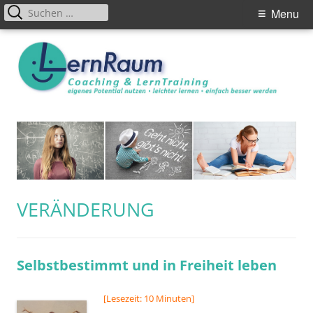
Primary
Suchen
Menu
nach:
Menu
Skip
to
content
SCHLAGWORT:
VERÄNDERUNG
Selbstbestimmt und in Freiheit leben
[Lesezeit: 10 Minuten]