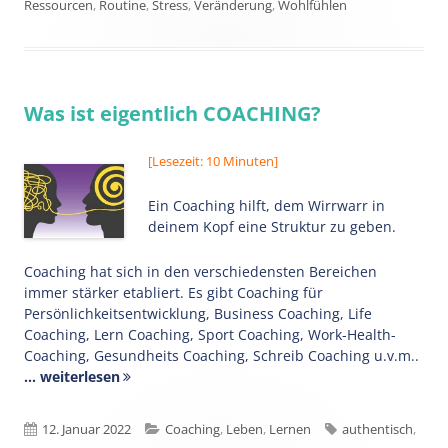
Ressourcen
,
Routine
,
Stress
,
Veränderung
,
Wohlfühlen
Was ist eigentlich COACHING?
[Lesezeit: 10 Minuten]
Ein Coaching hilft, dem Wirrwarr in
deinem Kopf eine Struktur zu geben.
Coaching hat sich in den verschiedensten Bereichen
immer stärker etabliert. Es gibt Coaching für
Persönlichkeitsentwicklung, Business Coaching, Life
Coaching, Lern Coaching, Sport Coaching, Work-Health-
Coaching, Gesundheits Coaching, Schreib Coaching u.v.m..
... weiterlesen
Veröffentlicht
Kategorien
Schlagwörter
12. Januar 2022
Coaching
,
Leben
,
Lernen
authentisch
,