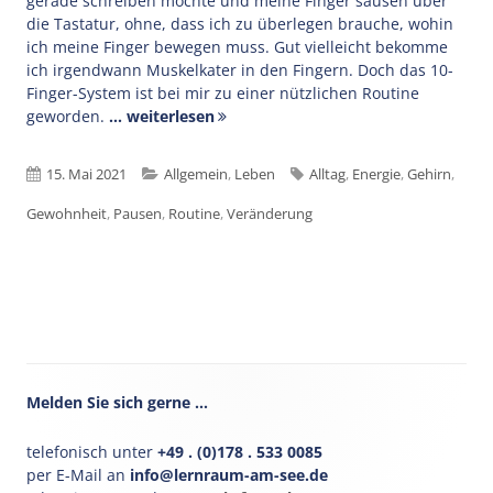
gerade schreiben möchte und meine Finger sausen über
die Tastatur, ohne, dass ich zu überlegen brauche, wohin
ich meine Finger bewegen muss. Gut vielleicht bekomme
ich irgendwann Muskelkater in den Fingern. Doch das 10-
Finger-System ist bei mir zu einer nützlichen Routine
geworden.
... weiterlesen
Veröffentlicht
Kategorien
Schlagwörter
15. Mai 2021
Allgemein
,
Leben
Alltag
,
Energie
,
Gehirn
,
am
Gewohnheit
,
Pausen
,
Routine
,
Veränderung
Haupt-
Melden Sie sich gerne …
Seitenleiste
telefonisch unter
+49 . (0)178 . 533 0085
per E-Mail an
info@lernraum-am-see.de