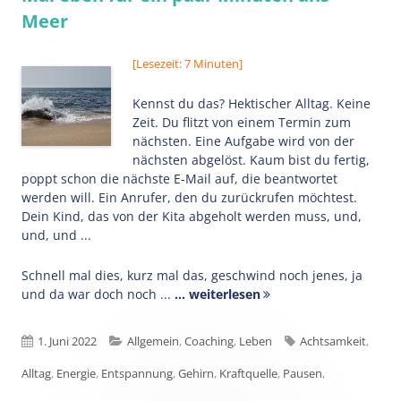
Meer
[Lesezeit: 7 Minuten]
Kennst du das? Hektischer Alltag. Keine
Zeit. Du flitzt von einem Termin zum
nächsten. Eine Aufgabe wird von der
nächsten abgelöst. Kaum bist du fertig,
poppt schon die nächste E-Mail auf, die beantwortet
werden will. Ein Anrufer, den du zurückrufen möchtest.
Dein Kind, das von der Kita abgeholt werden muss, und,
und, und ...
Schnell mal dies, kurz mal das, geschwind noch jenes, ja
und da war doch noch ...
... weiterlesen
Veröffentlicht
Kategorien
Schlagwörter
1. Juni 2022
Allgemein
,
Coaching
,
Leben
Achtsamkeit
,
am
Alltag
,
Energie
,
Entspannung
,
Gehirn
,
Kraftquelle
,
Pausen
,