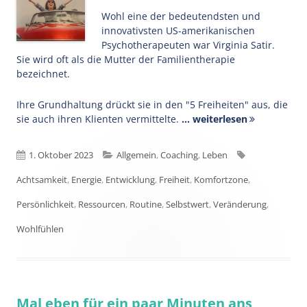
Wohl eine der bedeutendsten und
innovativsten US-amerikanischen
Psychotherapeuten war Virginia Satir.
Sie wird oft als die Mutter der Familientherapie
bezeichnet.
Ihre Grundhaltung drückt sie in den "5 Freiheiten" aus, die
sie auch ihren Klienten vermittelte.
... weiterlesen
Veröffentlicht
Kategorien
Schlagwörter
1. Oktober 2023
Allgemein
,
Coaching
,
Leben
am
Achtsamkeit
,
Energie
,
Entwicklung
,
Freiheit
,
Komfortzone
,
Persönlichkeit
,
Ressourcen
,
Routine
,
Selbstwert
,
Veränderung
,
Wohlfühlen
Mal eben für ein paar Minuten ans