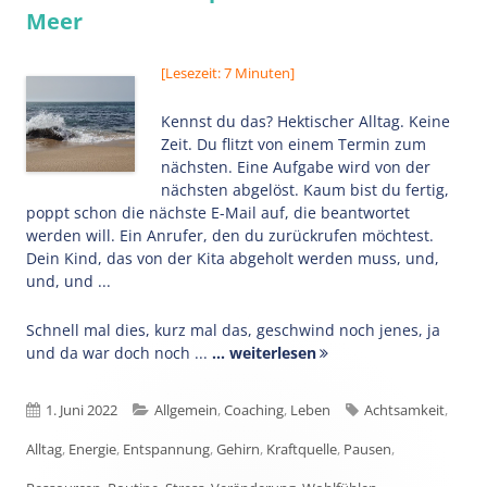
Meer
[Lesezeit: 7 Minuten]
Kennst du das? Hektischer Alltag. Keine
Zeit. Du flitzt von einem Termin zum
nächsten. Eine Aufgabe wird von der
nächsten abgelöst. Kaum bist du fertig,
poppt schon die nächste E-Mail auf, die beantwortet
werden will. Ein Anrufer, den du zurückrufen möchtest.
Dein Kind, das von der Kita abgeholt werden muss, und,
und, und ...
Schnell mal dies, kurz mal das, geschwind noch jenes, ja
und da war doch noch ...
... weiterlesen
Veröffentlicht
Kategorien
Schlagwörter
1. Juni 2022
Allgemein
,
Coaching
,
Leben
Achtsamkeit
,
am
Alltag
,
Energie
,
Entspannung
,
Gehirn
,
Kraftquelle
,
Pausen
,