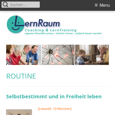
Primary
Suchen
Menu
nach:
Menu
Skip
to
content
SCHLAGWORT:
ROUTINE
Selbstbestimmt und in Freiheit leben
[Lesezeit: 10 Minuten]