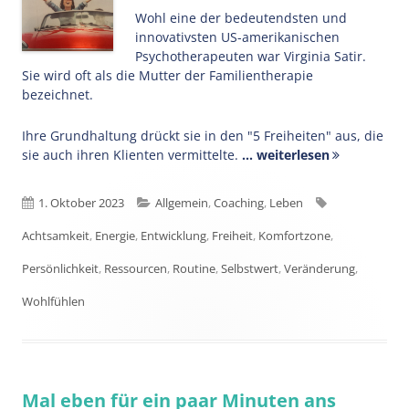
Wohl eine der bedeutendsten und
innovativsten US-amerikanischen
Psychotherapeuten war Virginia Satir.
Sie wird oft als die Mutter der Familientherapie
bezeichnet.
Ihre Grundhaltung drückt sie in den "5 Freiheiten" aus, die
sie auch ihren Klienten vermittelte.
... weiterlesen
Veröffentlicht
Kategorien
Schlagwörter
1. Oktober 2023
Allgemein
,
Coaching
,
Leben
am
Achtsamkeit
,
Energie
,
Entwicklung
,
Freiheit
,
Komfortzone
,
Persönlichkeit
,
Ressourcen
,
Routine
,
Selbstwert
,
Veränderung
,
Wohlfühlen
Mal eben für ein paar Minuten ans