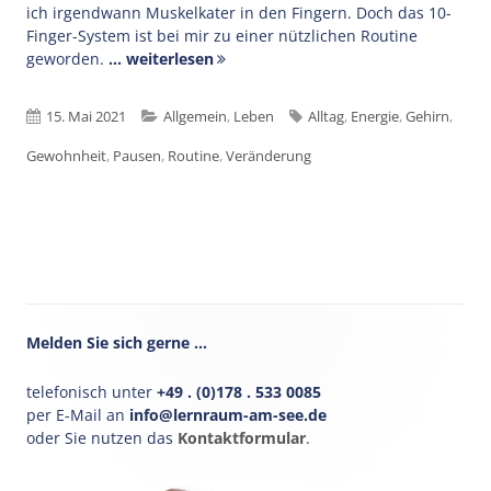
ich irgendwann Muskelkater in den Fingern. Doch das 10-
Finger-System ist bei mir zu einer nützlichen Routine
geworden.
... weiterlesen
Veröffentlicht
Kategorien
Schlagwörter
15. Mai 2021
Allgemein
,
Leben
Alltag
,
Energie
,
Gehirn
,
am
Gewohnheit
,
Pausen
,
Routine
,
Veränderung
Haupt-
Melden Sie sich gerne …
Seitenleiste
telefonisch unter
+49 . (0)178 . 533 0085
per E-Mail an
info@lernraum-am-see.de
oder Sie nutzen das
Kontaktformular
.