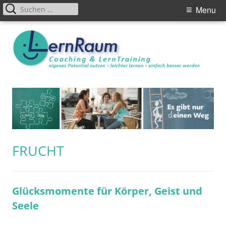
Primary
Suchen
Menu
nach:
Menu
Skip
to
content
SCHLAGWORT:
FRUCHT
Glücksmomente für Körper, Geist und
Seele