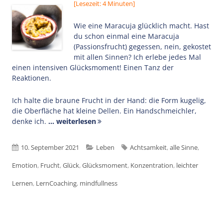
[Lesezeit: 4 Minuten]
Wie eine Maracuja glücklich macht. Hast
du schon einmal eine Maracuja
(Passionsfrucht) gegessen, nein, gekostet
mit allen Sinnen? Ich erlebe jedes Mal
einen intensiven Glücksmoment! Einen Tanz der
Reaktionen.
Ich halte die braune Frucht in der Hand: die Form kugelig,
die Oberfläche hat kleine Dellen. Ein Handschmeichler,
denke ich.
... weiterlesen
Veröffentlicht
Kategorien
Schlagwörter
10. September 2021
Leben
Achtsamkeit
,
alle Sinne
,
am
Emotion
,
Frucht
,
Glück
,
Glücksmoment
,
Konzentration
,
leichter
Lernen
,
LernCoaching
,
mindfullness